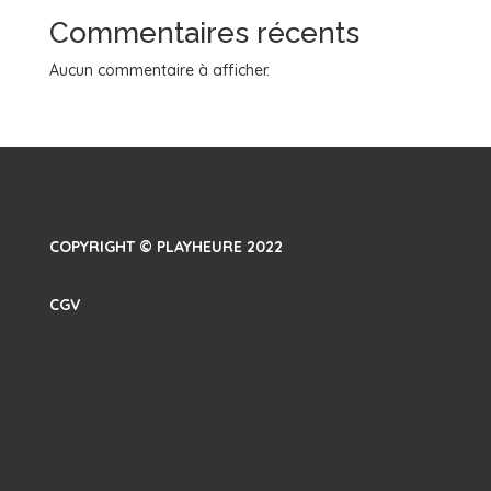
Commentaires récents
Aucun commentaire à afficher.
COPYRIGHT © PLAYHEURE 2022
CGV
Your content goes here. Edit or remove this text inline
or in the module Content settings. You can also style
every aspect of this content in the module Design
settings and even apply custom CSS to this text in the
module Advanced settings.